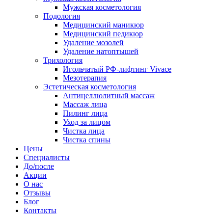
Мужская косметология
Подология
Медицинский маникюр
Медицинский педикюр
Удаление мозолей
Удаление натоптышей
Трихология
Игольчатый РФ-лифтинг Vivace
Мезотерапия
Эстетическая косметология
Антицеллюлитный массаж
Массаж лица
Пилинг лица
Уход за лицом
Чистка лица
Чистка спины
Цены
Специалисты
До/после
Акции
О нас
Отзывы
Блог
Контакты