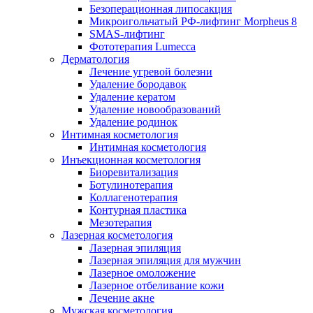
Безоперационная липосакция
Микроигольчатый РФ-лифтинг Morpheus 8
SMAS-лифтинг
Фототерапия Lumecca
Дерматология
Лечение угревой болезни
Удаление бородавок
Удаление кератом
Удаление новообразований
Удаление родинок
Интимная косметология
Интимная косметология
Инъекционная косметология
Биоревитализация
Ботулинотерапия
Коллагенотерапия
Контурная пластика
Мезотерапия
Лазерная косметология
Лазерная эпиляция
Лазерная эпиляция для мужчин
Лазерное омоложение
Лазерное отбеливание кожи
Лечение акне
Мужская косметология